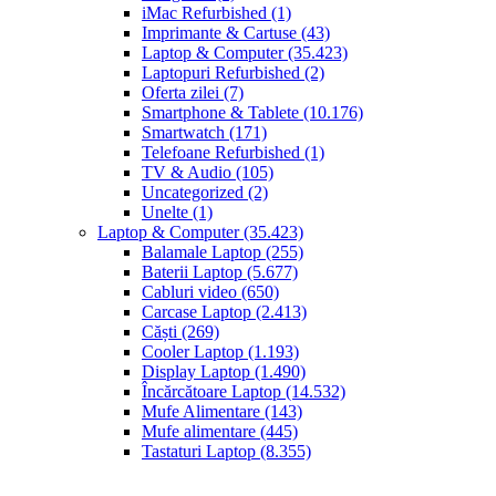
iMac Refurbished
(1)
Imprimante & Cartuse
(43)
Laptop & Computer
(35.423)
Laptopuri Refurbished
(2)
Oferta zilei
(7)
Smartphone & Tablete
(10.176)
Smartwatch
(171)
Telefoane Refurbished
(1)
TV & Audio
(105)
Uncategorized
(2)
Unelte
(1)
Laptop & Computer
(35.423)
Balamale Laptop
(255)
Baterii Laptop
(5.677)
Cabluri video
(650)
Carcase Laptop
(2.413)
Căști
(269)
Cooler Laptop
(1.193)
Display Laptop
(1.490)
Încărcătoare Laptop
(14.532)
Mufe Alimentare
(143)
Mufe alimentare
(445)
Tastaturi Laptop
(8.355)