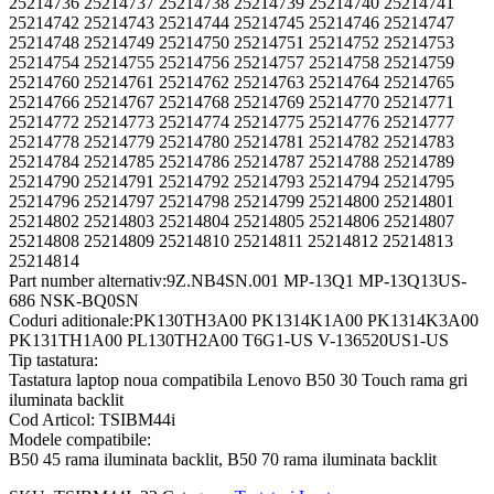
25214736 25214737 25214738 25214739 25214740 25214741
25214742 25214743 25214744 25214745 25214746 25214747
25214748 25214749 25214750 25214751 25214752 25214753
25214754 25214755 25214756 25214757 25214758 25214759
25214760 25214761 25214762 25214763 25214764 25214765
25214766 25214767 25214768 25214769 25214770 25214771
25214772 25214773 25214774 25214775 25214776 25214777
25214778 25214779 25214780 25214781 25214782 25214783
25214784 25214785 25214786 25214787 25214788 25214789
25214790 25214791 25214792 25214793 25214794 25214795
25214796 25214797 25214798 25214799 25214800 25214801
25214802 25214803 25214804 25214805 25214806 25214807
25214808 25214809 25214810 25214811 25214812 25214813
25214814
Part number alternativ:9Z.NB4SN.001 MP-13Q1 MP-13Q13US-
686 NSK-BQ0SN
Coduri aditionale:PK130TH3A00 PK1314K1A00 PK1314K3A00
PK131TH1A00 PL130TH2A00 T6G1-US V-136520US1-US
Tip tastatura:
Tastatura laptop noua compatibila Lenovo B50 30 Touch rama gri
iluminata backlit
Cod Articol: TSIBM44i
Modele compatibile:
B50 45 rama iluminata backlit, B50 70 rama iluminata backlit