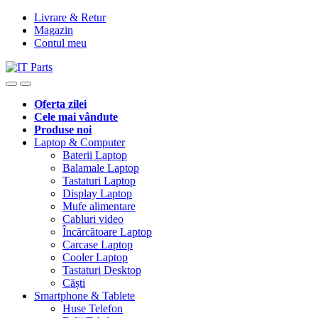
Livrare & Retur
Magazin
Contul meu
Oferta zilei
Cele mai vândute
Produse noi
Laptop & Computer
Baterii Laptop
Balamale Laptop
Tastaturi Laptop
Display Laptop
Mufe alimentare
Cabluri video
Încărcătoare Laptop
Carcase Laptop
Cooler Laptop
Tastaturi Desktop
Căști
Smartphone & Tablete
Huse Telefon