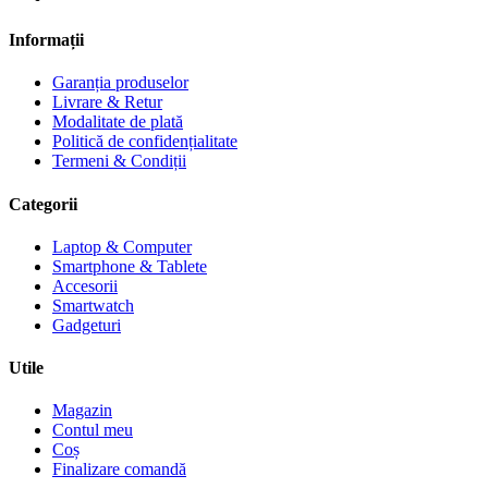
Informații
Garanția produselor
Livrare & Retur
Modalitate de plată
Politică de confidențialitate
Termeni & Condiții
Categorii
Laptop & Computer
Smartphone & Tablete
Accesorii
Smartwatch
Gadgeturi
Utile
Magazin
Contul meu
Coș
Finalizare comandă