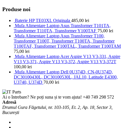
Produse noi
Baterie HP TE03XL Originala
485,00
lei
Mufa Alimentare Laptop Asus Transformer T101TA,
Transformer T110TA, Transformer Y100TAF
75,00
lei
Mufa Alimentare Laptop Asus Transformer T100,
Transformer T100T, Transformer T100TA, Transformer
T100TAF, Transformer T100TAL, Transformer T100TAM
75,00
lei
Mufa Alimentare Laptop Acer Aspire V13 V3-331, Aspire
V13 V3-371, Aspire V13 V3-372, Aspire V13 V3-372T
100,00
lei
Mufa Alimentare Laptop Dell 0U374D, CN-0U374D,
DC30100430L, DC30100530L, JAL10, Latitude E4300,
U3740, U374D
70,00
lei
Ai o întrebare? Ne poți suna și te vom ajuta!
+40 749 298 572
Adresă
Drumul Gura Făgetului, nr. 103-105, Et. 2, Ap. 18, Sector 3,
București