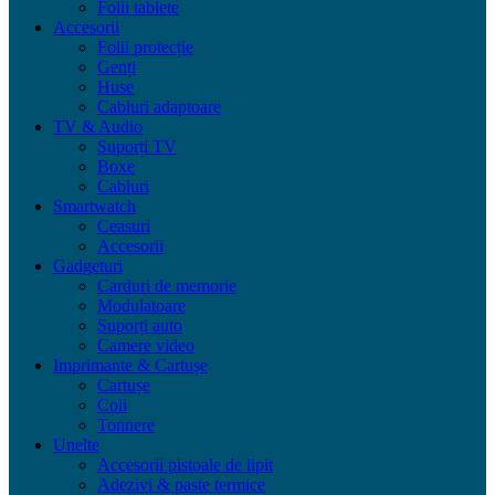
Folii tablete
Accesorii
Folii protecție
Genți
Huse
Cabluri adaptoare
TV & Audio
Suporți TV
Boxe
Cabluri
Smartwatch
Ceasuri
Accesorii
Gadgeturi
Carduri de memorie
Modulatoare
Suporți auto
Camere video
Imprimante & Cartușe
Cartușe
Coli
Tonnere
Unelte
Accesorii pistoale de lipit
Adezivi & paste termice