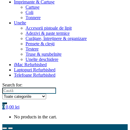
Imprimante & Cartușe
Cartușe
Coli
Tonnere
Unelte
Accesorii pistoale de lipit
Adezivi & paste termice
Curățare, întreținere & organizare
Pensete & clești
Testere
Truse & șurubelnițe
Unelte deschidere
iMac Refurbished
Laptopuri Refurbished
Telefoane Refurbished
Search for:
0
0,00
lei
No products in the cart.