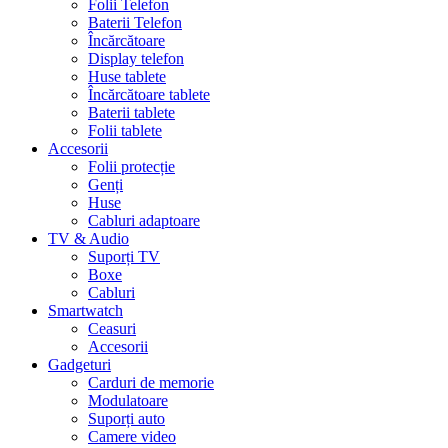
Folii Telefon
Baterii Telefon
Încărcătoare
Display telefon
Huse tablete
Încărcătoare tablete
Baterii tablete
Folii tablete
Accesorii
Folii protecție
Genți
Huse
Cabluri adaptoare
TV & Audio
Suporți TV
Boxe
Cabluri
Smartwatch
Ceasuri
Accesorii
Gadgeturi
Carduri de memorie
Modulatoare
Suporți auto
Camere video