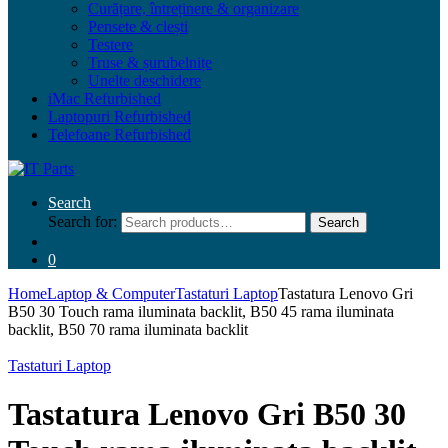
Curățare, întreținere & organizare
Pensete & clești
Testere
Truse & șurubelnițe
Unelte deschidere
iMac Refurbished
Laptopuri Refurbished
Telefoane Refurbished
Search
Search for:
Search
0
Home
Laptop & Computer
Tastaturi Laptop
Tastatura Lenovo Gri
B50 30 Touch rama iluminata backlit, B50 45 rama iluminata
backlit, B50 70 rama iluminata backlit
Tastaturi Laptop
Tastatura Lenovo Gri B50 30