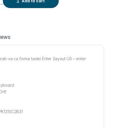
Add to cart
iews
rati-va ca forma tastei Enter (layout US – enter
eyboard
HI!
PK131SC2B31