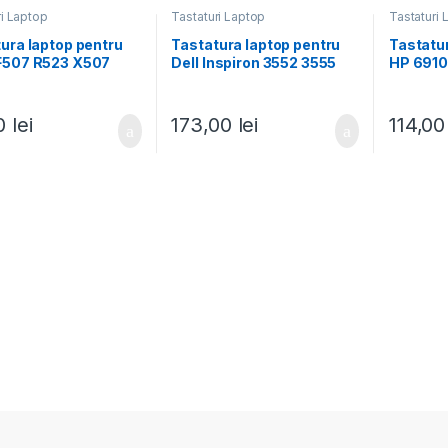
ri Laptop
Tastaturi Laptop
Tastaturi 
ura laptop pentru
Tastatura laptop pentru
Tastatur
F507 R523 X507
Dell Inspiron 3552 3555
HP 691
3558 3559 3565 3568
3573 3576 5542 5543
5545 5547 5548 5557
00
lei
173,00
lei
114,0
5758 5759 7557 7559