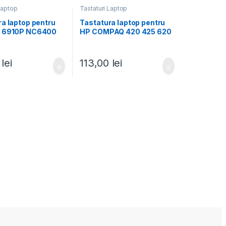
Laptop
Tastaturi Laptop
a laptop pentru
Tastatura laptop pentru
0 6910P NC6400
HP COMPAQ 420 425 620
625 CQ620 CQ621 CQ625
0
lei
113,00
lei