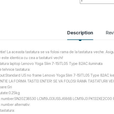
Description
Rev
tie! La aceasta tastatura se va folosi rama de la tastatura veche. Asigu
 este identica cu cea a tastaturii vechi!
tatura laptop Lenovo Yoga Slim 7-15ITL05 Type 82AC iluminata
e tehnice tastatura:
out:Standard US no frame Lenovo Yoga Slim 7-15ITL05 Type 82AC k
NTIE LA FORMA TASTEI ENTER! SE VA FOLOSI RAMA TASTATURII VEC
oare:Gri
utate:0.25kg
t number:SN20Z38530 LCM19J33USSJ686B LCM19J3 PK132XE2C00 
t number alternativ:
tastatura: