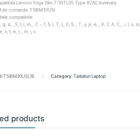
patibila Lenovo Yoga Slim 7-15ITL05 Type 82AC iluminata
 de comanda: TSIBM30USI
ele compatibile:
 g, a, , S, l, i, m, , 7, -, 1, 5, I, T, L, 0, 5, , T, y, p, e, , 8, 2, A, C, , i, l, u, m, 
e, n, t, e, r, , m, i, c
U:
TSIBM30USI_18
Category:
Tastaturi Laptop
ted products