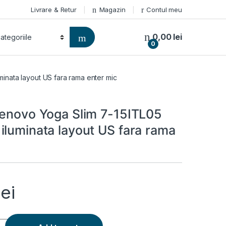
Livrare & Retur
Magazin
Contul meu
0,00
lei
0
inata layout US fara rama enter mic
Lenovo Yoga Slim 7-15ITL05
iluminata layout US fara rama
lei
oga Slim 7-15ITL05 Type 82AC iluminata layout US fara rama en