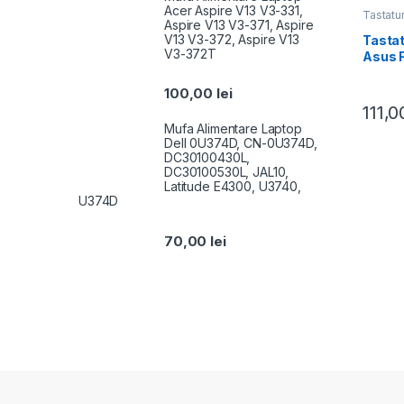
Acer Aspire V13 V3-331,
Tastatu
Aspire V13 V3-371, Aspire
V13 V3-372, Aspire V13
Tastat
V3-372T
Asus 
100,00
lei
111,
Mufa Alimentare Laptop
Dell 0U374D, CN-0U374D,
DC30100430L,
DC30100530L, JAL10,
Latitude E4300, U3740,
U374D
70,00
lei