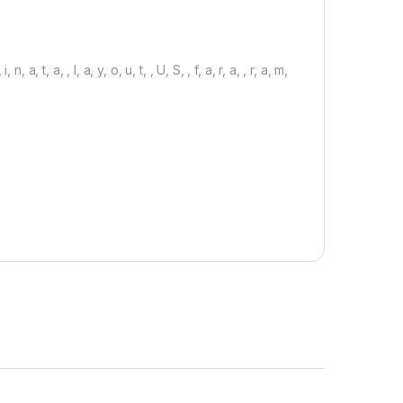
i, n, a, t, a, , l, a, y, o, u, t, , U, S, , f, a, r, a, , r, a, m,