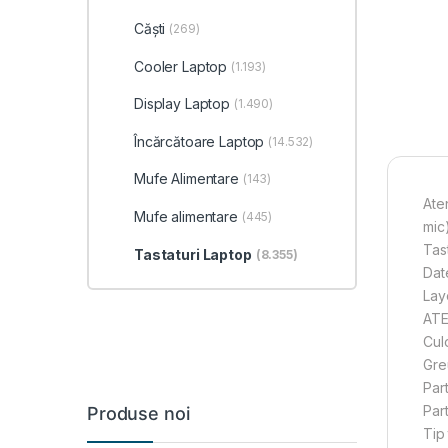
Căști
(269)
Cooler Laptop
(1.193)
Display Laptop
(1.490)
Încărcătoare Laptop
(14.532)
Mufe Alimentare
(143)
Aten
Mufe alimentare
(445)
mic)
Tas
Tastaturi Laptop
(8.355)
Dat
Lay
ATE
Cul
Gre
Par
Par
Produse noi
Tip 